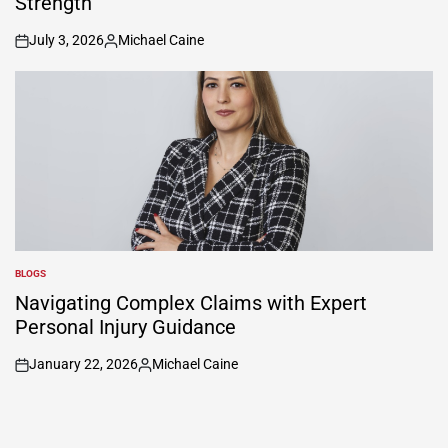
Strength
July 3, 2026
Michael Caine
on
Posted
by
BLOGS
POSTED
IN
Navigating Complex Claims with Expert
Personal Injury Guidance
January 22, 2026
Michael Caine
on
Posted
by