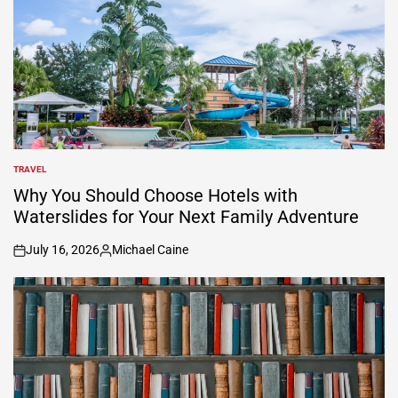
TRAVEL
POSTED
IN
Why You Should Choose Hotels with
Waterslides for Your Next Family Adventure
July 16, 2026
Michael Caine
on
Posted
by