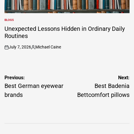
BLOGS
POSTED
IN
Unexpected Lessons Hidden in Ordinary Daily
Routines
July 7, 2026
Michael Caine
on
Posted
by
Post
Previous:
Next:
navigation
Best German eyewear
Best Badenia
brands
Bettcomfort pillows