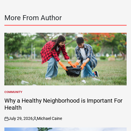
More From Author
COMMUNITY
POSTED
IN
Why a Healthy Neighborhood is Important For
Health
July 29, 2026
Michael Caine
on
Posted
by