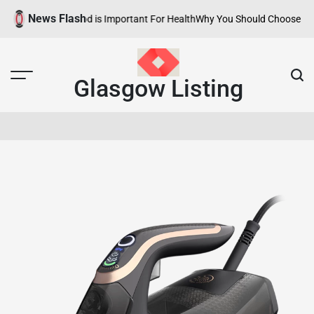
Skip
News Flash
y Neighborhood is Important For Health
Why You Should Choose Hotels wi
to
content
Glasgow Listing