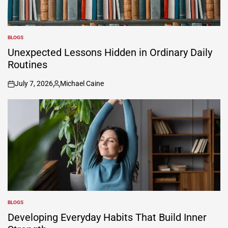
BLOGS
POSTED
IN
Unexpected Lessons Hidden in Ordinary Daily
Routines
July 7, 2026
Michael Caine
on
Posted
by
BLOGS
POSTED
IN
Developing Everyday Habits That Build Inner